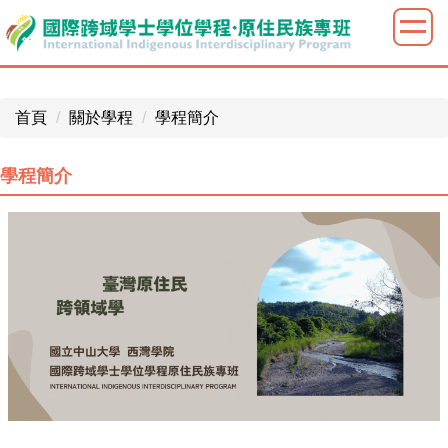
跳
到
主
要
內
首頁
關於學程
學程簡介
容
區
學程簡介
塊